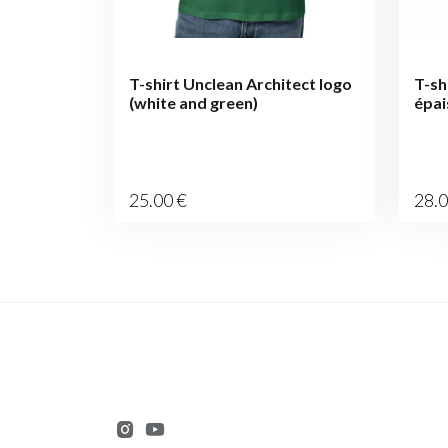
T-shirt Unclean Architect logo
T-sh
(white and green)
épai
25
.00
€
28
.