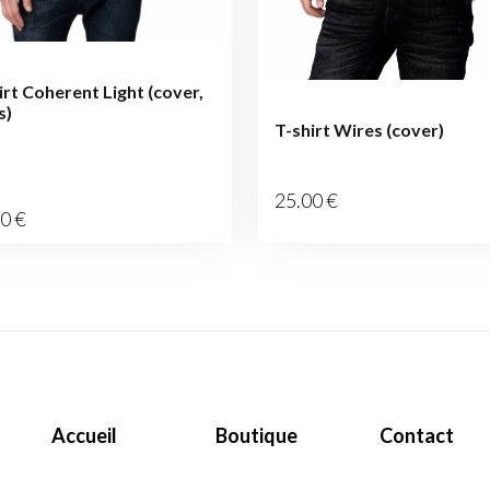
irt Coherent Light (cover,
s)
T-shirt Wires (cover)
25
.00
€
00
€
Accueil
Boutique
Contact