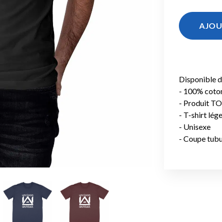
AJOU
Disponible d
- 100% coton
- Produit TO
- T-shirt lég
- Unisexe